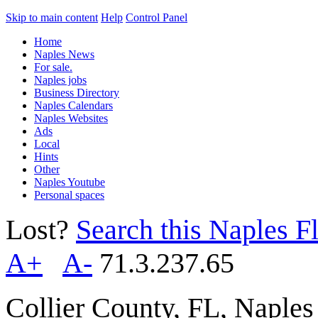
Skip to main content
Help
Control Panel
Home
Naples News
For sale.
Naples jobs
Business Directory
Naples Calendars
Naples Websites
Ads
Local
Hints
Other
Naples Youtube
Personal spaces
Lost?
Search this Naples Fl
A+
A-
71.3.237.65
Collier County, FL, Naple