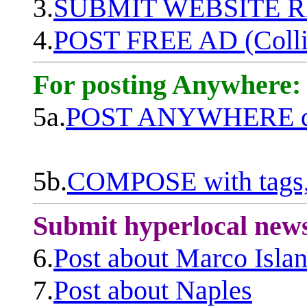
3.
SUBMIT WEBSITE 
4.
POST FREE AD (Colli
For posting Anywhere:
5a.
POST ANYWHERE q
5b.
COMPOSE with tags, 
Submit hyperlocal new
6.
Post about Marco Isla
7.
Post about Naples