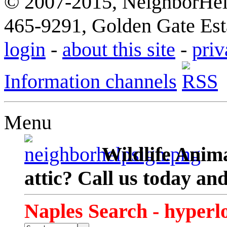
© 2007-2015, NeighborHelp
465-9291, Golden Gate Esta
login
-
about this site
-
priv
Information channels
Menu
Wildlife Anima
attic? Call us today an
Naples Search - hyperl