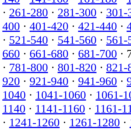
·
261-280
·
281-300
·
301-
400
·
401-420
·
421-440
·
·
521-540
·
541-560
·
561-
660
·
661-680
·
681-700
· 
·
781-800
·
801-820
·
821-
920
·
921-940
·
941-960
·
1040
·
1041-1060
·
1061-1
1140
·
1141-1160
·
1161-1
·
1241-1260
·
1261-1280
·