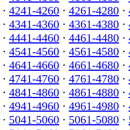
·
4241-4260
·
4261-4280
·
·
4341-4360
·
4361-4380
·
·
4441-4460
·
4461-4480
·
·
4541-4560
·
4561-4580
·
·
4641-4660
·
4661-4680
·
·
4741-4760
·
4761-4780
·
·
4841-4860
·
4861-4880
·
·
4941-4960
·
4961-4980
·
·
5041-5060
·
5061-5080
·