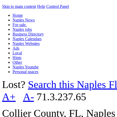
Skip to main content
Help
Control Panel
Home
Naples News
For sale.
Naples jobs
Business Directory
Naples Calendars
Naples Websites
Ads
Local
Hints
Other
Naples Youtube
Personal spaces
Lost?
Search this Naples Fl
A+
A-
71.3.237.65
Collier County, FL, Naple