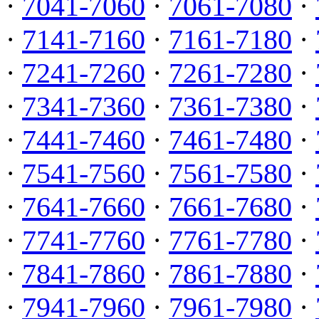
·
7041-7060
·
7061-7080
·
·
7141-7160
·
7161-7180
·
·
7241-7260
·
7261-7280
·
·
7341-7360
·
7361-7380
·
·
7441-7460
·
7461-7480
·
·
7541-7560
·
7561-7580
·
·
7641-7660
·
7661-7680
·
·
7741-7760
·
7761-7780
·
·
7841-7860
·
7861-7880
·
·
7941-7960
·
7961-7980
·