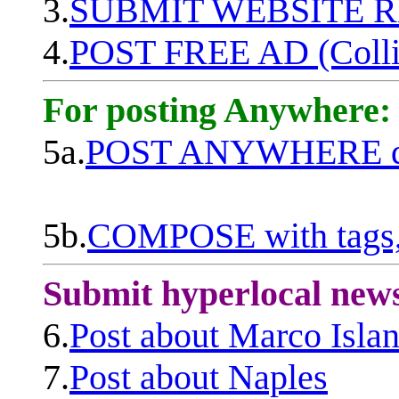
3.
SUBMIT WEBSITE 
4.
POST FREE AD (Colli
For posting Anywhere:
5a.
POST ANYWHERE q
5b.
COMPOSE with tags, 
Submit hyperlocal new
6.
Post about Marco Isla
7.
Post about Naples