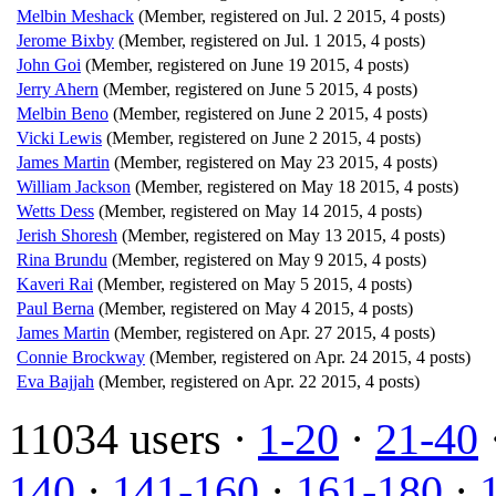
Melbin Meshack
(Member, registered on Jul. 2 2015, 4 posts)
Jerome Bixby
(Member, registered on Jul. 1 2015, 4 posts)
John Goi
(Member, registered on June 19 2015, 4 posts)
Jerry Ahern
(Member, registered on June 5 2015, 4 posts)
Melbin Beno
(Member, registered on June 2 2015, 4 posts)
Vicki Lewis
(Member, registered on June 2 2015, 4 posts)
James Martin
(Member, registered on May 23 2015, 4 posts)
William Jackson
(Member, registered on May 18 2015, 4 posts)
Wetts Dess
(Member, registered on May 14 2015, 4 posts)
Jerish Shoresh
(Member, registered on May 13 2015, 4 posts)
Rina Brundu
(Member, registered on May 9 2015, 4 posts)
Kaveri Rai
(Member, registered on May 5 2015, 4 posts)
Paul Berna
(Member, registered on May 4 2015, 4 posts)
James Martin
(Member, registered on Apr. 27 2015, 4 posts)
Connie Brockway
(Member, registered on Apr. 24 2015, 4 posts)
Eva Bajjah
(Member, registered on Apr. 22 2015, 4 posts)
11034 users ·
1-20
·
21-40
140
·
141-160
·
161-180
·