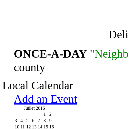
Del
ONCE-A-DAY
"Neighb
county
Local Calendar
Add an Event
Juillet 2016
1
2
3
4
5
6
7
8
9
10
11
12
13
14
15
16