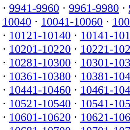
·
9941-9960
·
9961-9980
·
10040
·
10041-10060
·
100
·
10121-10140
·
10141-10
·
10201-10220
·
10221-10
·
10281-10300
·
10301-10
·
10361-10380
·
10381-10
·
10441-10460
·
10461-10
·
10521-10540
·
10541-10
·
10601-10620
·
10621-10