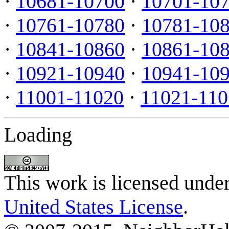
·
10681-10700
·
10701-10
·
10761-10780
·
10781-10
·
10841-10860
·
10861-10
·
10921-10940
·
10941-10
·
11001-11020
·
11021-110
Loading
This work is licensed unde
United States License
.