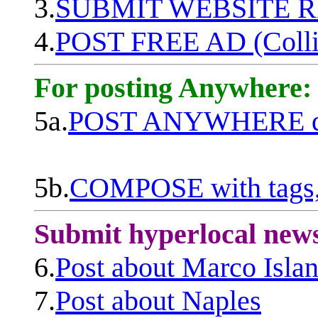
3.
SUBMIT WEBSITE 
4.
POST FREE AD (Colli
For posting Anywhere:
5a.
POST ANYWHERE q
5b.
COMPOSE with tags, 
Submit hyperlocal new
6.
Post about Marco Isla
7.
Post about Naples