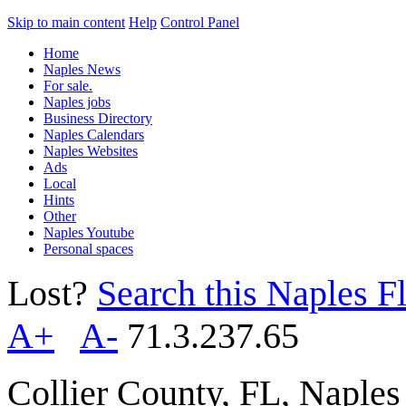
Skip to main content
Help
Control Panel
Home
Naples News
For sale.
Naples jobs
Business Directory
Naples Calendars
Naples Websites
Ads
Local
Hints
Other
Naples Youtube
Personal spaces
Lost?
Search this Naples Fl
A+
A-
71.3.237.65
Collier County, FL, Naple