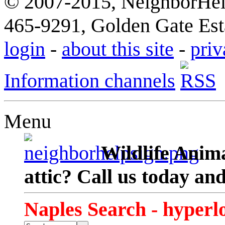
© 2007-2015, NeighborHelp
465-9291, Golden Gate Esta
login
-
about this site
-
priv
Information channels
Menu
Wildlife Anima
attic? Call us today an
Naples Search - hyperl