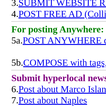
3.
SUBMIT WEBSITE 
4.
POST FREE AD (Colli
For posting Anywhere:
5a.
POST ANYWHERE q
5b.
COMPOSE with tags, 
Submit hyperlocal new
6.
Post about Marco Isla
7.
Post about Naples