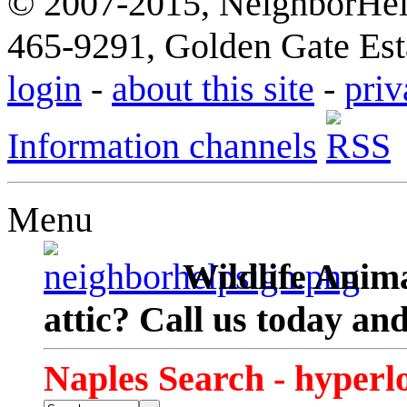
© 2007-2015, NeighborHelp
465-9291, Golden Gate Esta
login
-
about this site
-
priv
Information channels
Menu
Wildlife Anima
attic? Call us today an
Naples Search - hyperl