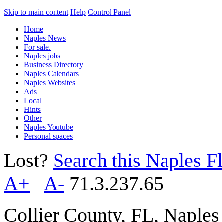
Skip to main content
Help
Control Panel
Home
Naples News
For sale.
Naples jobs
Business Directory
Naples Calendars
Naples Websites
Ads
Local
Hints
Other
Naples Youtube
Personal spaces
Lost?
Search this Naples Fl
A+
A-
71.3.237.65
Collier County, FL, Naple