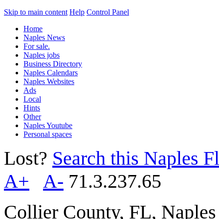
Skip to main content
Help
Control Panel
Home
Naples News
For sale.
Naples jobs
Business Directory
Naples Calendars
Naples Websites
Ads
Local
Hints
Other
Naples Youtube
Personal spaces
Lost?
Search this Naples Fl
A+
A-
71.3.237.65
Collier County, FL, Naple