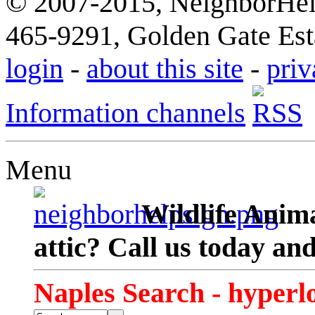
© 2007-2015, NeighborHelp
465-9291, Golden Gate Esta
login
-
about this site
-
priv
Information channels
Menu
Wildlife Anima
attic? Call us today an
Naples Search - hyperl