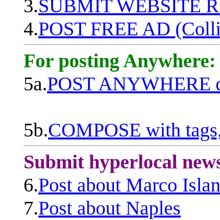
3.
SUBMIT WEBSITE 
4.
POST FREE AD (Colli
For posting Anywhere:
5a.
POST ANYWHERE q
5b.
COMPOSE with tags, 
Submit hyperlocal new
6.
Post about Marco Isla
7.
Post about Naples