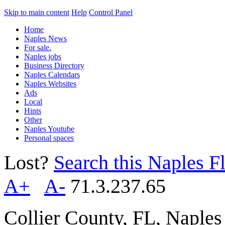
Skip to main content
Help
Control Panel
Home
Naples News
For sale.
Naples jobs
Business Directory
Naples Calendars
Naples Websites
Ads
Local
Hints
Other
Naples Youtube
Personal spaces
Lost?
Search this Naples Fl
A+
A-
71.3.237.65
Collier County, FL, Naple