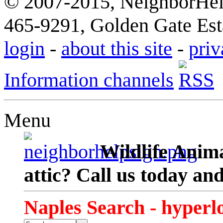
© 2007-2015, NeighborHelp
465-9291, Golden Gate Esta
login
-
about this site
-
priv
Information channels
Menu
Wildlife Anima
attic? Call us today an
Naples Search - hyperl