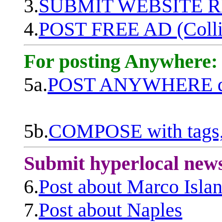
3.
SUBMIT WEBSITE 
4.
POST FREE AD (Colli
For posting Anywhere:
5a.
POST ANYWHERE q
5b.
COMPOSE with tags, 
Submit hyperlocal new
6.
Post about Marco Isla
7.
Post about Naples