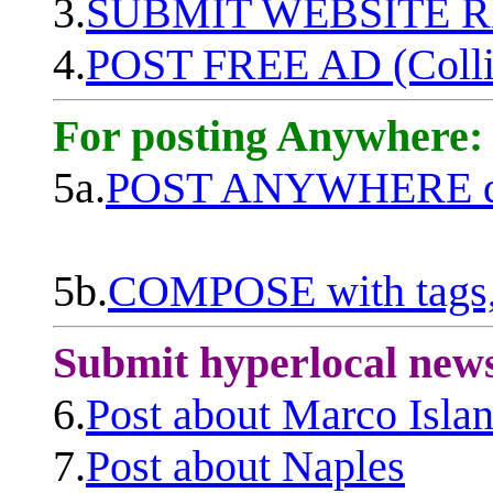
3.
SUBMIT WEBSITE 
4.
POST FREE AD (Colli
For posting Anywhere:
5a.
POST ANYWHERE q
5b.
COMPOSE with tags, 
Submit hyperlocal new
6.
Post about Marco Isla
7.
Post about Naples