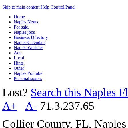
Skip to main content
Help
Control Panel
Home
Naples News
For sale.
Naples jobs
Business Directory
Naples Calendars
Naples Websites
Ads
Local
Hints
Other
Naples Youtube
Personal spaces
Lost?
Search this Naples Fl
A+
A-
71.3.237.65
Collier County, FL, Naple