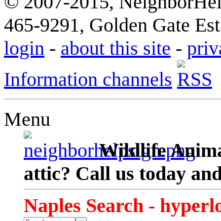
© 2007-2015, NeighborHelp
465-9291, Golden Gate Esta
login
-
about this site
-
priv
Information channels
Menu
Wildlife Anima
attic? Call us today an
Naples Search - hyperl