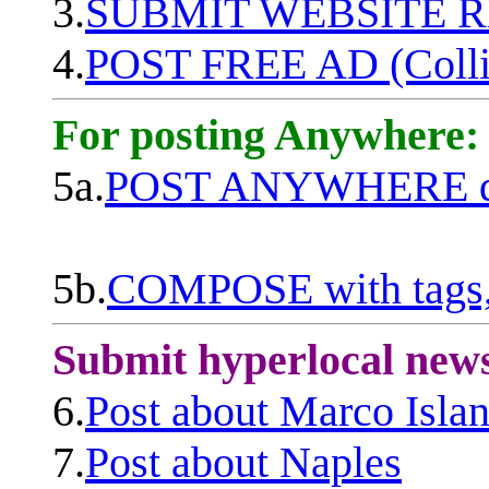
3.
SUBMIT WEBSITE 
4.
POST FREE AD (Colli
For posting Anywhere:
5a.
POST ANYWHERE q
5b.
COMPOSE with tags, 
Submit hyperlocal new
6.
Post about Marco Isla
7.
Post about Naples