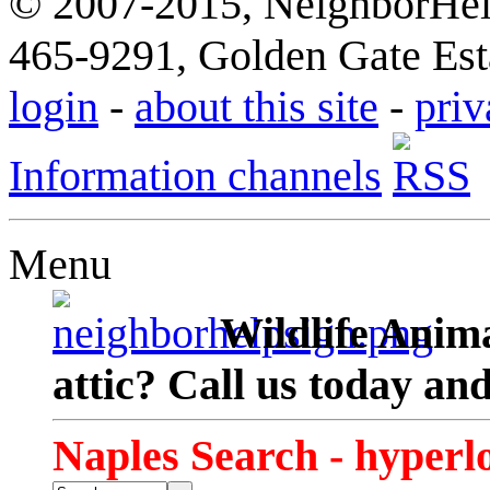
© 2007-2015, NeighborHelp
465-9291, Golden Gate Esta
login
-
about this site
-
priv
Information channels
Menu
Wildlife Anima
attic? Call us today an
Naples Search - hyperl