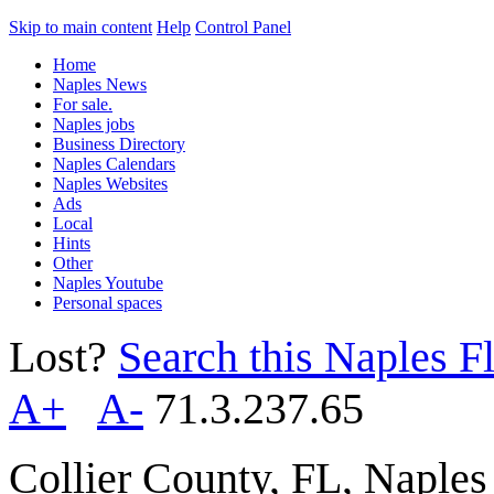
Skip to main content
Help
Control Panel
Home
Naples News
For sale.
Naples jobs
Business Directory
Naples Calendars
Naples Websites
Ads
Local
Hints
Other
Naples Youtube
Personal spaces
Lost?
Search this Naples Fl
A+
A-
71.3.237.65
Collier County, FL, Naple