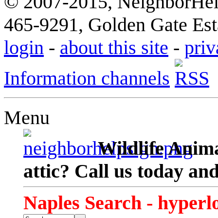
© 2007-2015, NeighborHelp
465-9291, Golden Gate Esta
login
-
about this site
-
priv
Information channels
Menu
Wildlife Anima
attic? Call us today an
Naples Search - hyperl