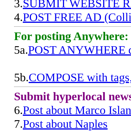
3.
SUBMIT WEBSITE 
4.
POST FREE AD (Colli
For posting Anywhere:
5a.
POST ANYWHERE q
5b.
COMPOSE with tags, 
Submit hyperlocal new
6.
Post about Marco Isla
7.
Post about Naples