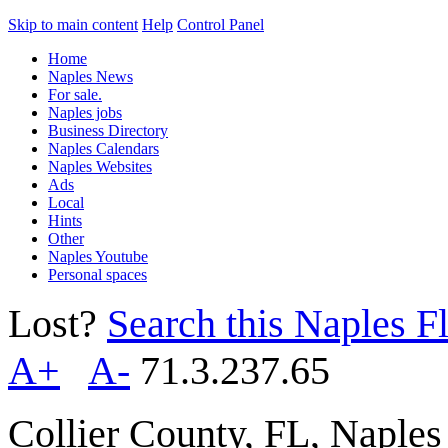
Skip to main content
Help
Control Panel
Home
Naples News
For sale.
Naples jobs
Business Directory
Naples Calendars
Naples Websites
Ads
Local
Hints
Other
Naples Youtube
Personal spaces
Lost?
Search this Naples Fl
A+
A-
71.3.237.65
Collier County, FL, Naple