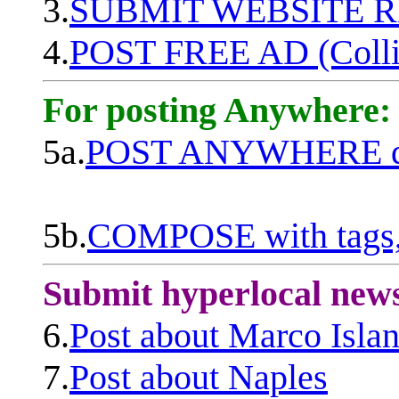
3.
SUBMIT WEBSITE 
4.
POST FREE AD (Colli
For posting Anywhere:
5a.
POST ANYWHERE q
5b.
COMPOSE with tags, 
Submit hyperlocal new
6.
Post about Marco Isla
7.
Post about Naples