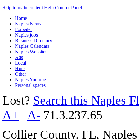
Skip to main content
Help
Control Panel
Home
Naples News
For sale.
Naples jobs
Business Directory
Naples Calendars
Naples Websites
Ads
Local
Hints
Other
Naples Youtube
Personal spaces
Lost?
Search this Naples Fl
A+
A-
71.3.237.65
Collier County, FL, Naple