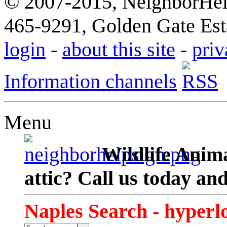
© 2007-2015, NeighborHelp
465-9291, Golden Gate Esta
login
-
about this site
-
priv
Information channels
Menu
Wildlife Anima
attic? Call us today an
Naples Search - hyperl