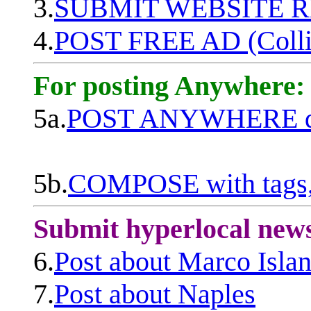
3.
SUBMIT WEBSITE 
4.
POST FREE AD (Colli
For posting Anywhere:
5a.
POST ANYWHERE q
5b.
COMPOSE with tags, 
Submit hyperlocal new
6.
Post about Marco Isla
7.
Post about Naples