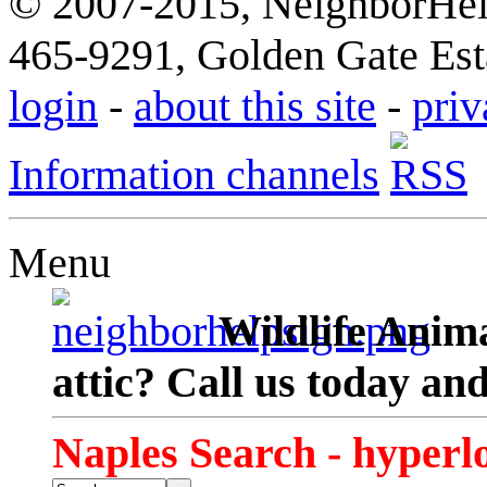
© 2007-2015, NeighborHelp
465-9291, Golden Gate Esta
login
-
about this site
-
priv
Information channels
Menu
Wildlife Anima
attic? Call us today an
Naples Search - hyperl