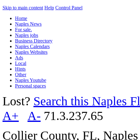
Skip to main content
Help
Control Panel
Home
Naples News
For sale.
Naples jobs
Business Directory
Naples Calendars
Naples Websites
Ads
Local
Hints
Other
Naples Youtube
Personal spaces
Lost?
Search this Naples Fl
A+
A-
71.3.237.65
Collier County, FL, Naple