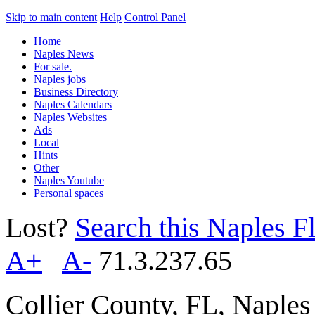
Skip to main content
Help
Control Panel
Home
Naples News
For sale.
Naples jobs
Business Directory
Naples Calendars
Naples Websites
Ads
Local
Hints
Other
Naples Youtube
Personal spaces
Lost?
Search this Naples Fl
A+
A-
71.3.237.65
Collier County, FL, Naple