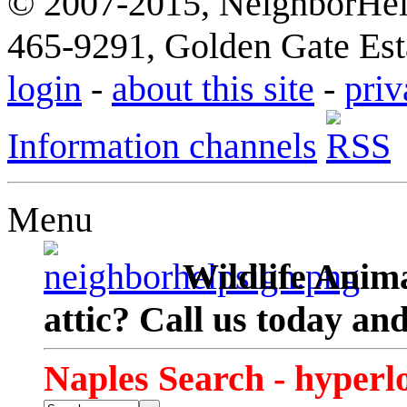
© 2007-2015, NeighborHelp
465-9291, Golden Gate Esta
login
-
about this site
-
priv
Information channels
Menu
Wildlife Anima
attic? Call us today an
Naples Search - hyperl