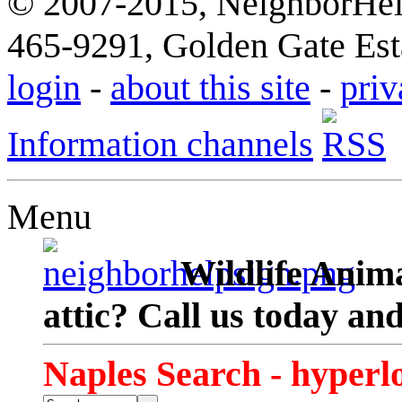
© 2007-2015, NeighborHelp
465-9291, Golden Gate Esta
login
-
about this site
-
priv
Information channels
Menu
Wildlife Anima
attic? Call us today an
Naples Search - hyperl