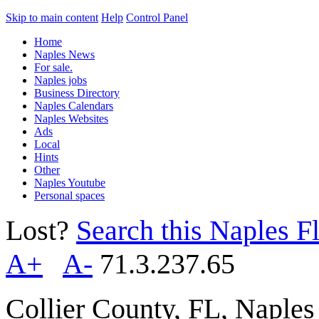
Skip to main content
Help
Control Panel
Home
Naples News
For sale.
Naples jobs
Business Directory
Naples Calendars
Naples Websites
Ads
Local
Hints
Other
Naples Youtube
Personal spaces
Lost?
Search this Naples Fl
A+
A-
71.3.237.65
Collier County, FL, Naple