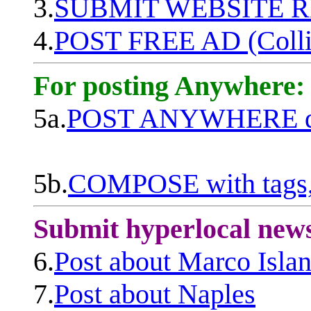
3.
SUBMIT WEBSITE 
4.
POST FREE AD (Colli
For posting Anywhere:
5a.
POST ANYWHERE q
5b.
COMPOSE with tags, 
Submit hyperlocal new
6.
Post about Marco Isla
7.
Post about Naples