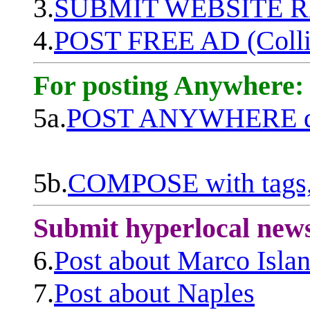
3.
SUBMIT WEBSITE 
4.
POST FREE AD (Colli
For posting Anywhere:
5a.
POST ANYWHERE q
5b.
COMPOSE with tags, 
Submit hyperlocal new
6.
Post about Marco Isla
7.
Post about Naples