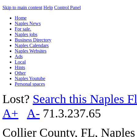
Skip to main content
Help
Control Panel
Home
Naples News
For sale.
Naples jobs
Business Directory
Naples Calendars
Naples Websites
Ads
Local
Hints
Other
Naples Youtube
Personal spaces
Lost?
Search this Naples Fl
A+
A-
71.3.237.65
Collier County, FL, Naple