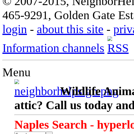
© 2007-2015, NeighborHelp
465-9291, Golden Gate Esta
login
-
about this site
-
priv
Information channels
Menu
Wildlife Anima
attic? Call us today an
Naples Search - hyperl