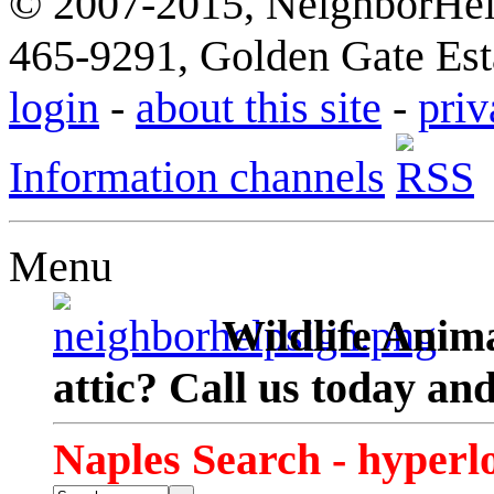
© 2007-2015, NeighborHelp
465-9291, Golden Gate Esta
login
-
about this site
-
priv
Information channels
Menu
Wildlife Anima
attic? Call us today an
Naples Search - hyperl