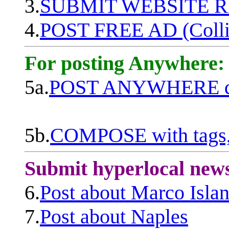
3.
SUBMIT WEBSITE 
4.
POST FREE AD (Colli
For posting Anywhere:
5a.
POST ANYWHERE q
5b.
COMPOSE with tags, 
Submit hyperlocal new
6.
Post about Marco Isla
7.
Post about Naples