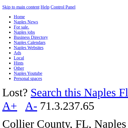
Skip to main content
Help
Control Panel
Home
Naples News
For sale.
Naples jobs
Business Directory
Naples Calendars
Naples Websites
Ads
Local
Hints
Other
Naples Youtube
Personal spaces
Lost?
Search this Naples Fl
A+
A-
71.3.237.65
Collier County, FL, Naple