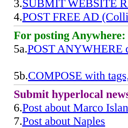
3.
SUBMIT WEBSITE 
4.
POST FREE AD (Colli
For posting Anywhere:
5a.
POST ANYWHERE q
5b.
COMPOSE with tags, 
Submit hyperlocal new
6.
Post about Marco Isla
7.
Post about Naples