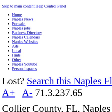
Skip to main content
Help
Control Panel
Home
Naples News
For sale.
Naples jobs
Business Directory
Naples Calendars
Naples Websites
Ads
Local
Hints
Other
Naples Youtube
Personal spaces
Lost?
Search this Naples Fl
A+
A-
71.3.237.65
Collier County, FL, Naple