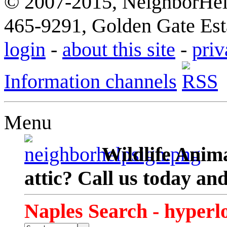
© 2007-2015, NeighborHelp
465-9291, Golden Gate Esta
login
-
about this site
-
priv
Information channels
Menu
Wildlife Anima
attic? Call us today an
Naples Search - hyperl