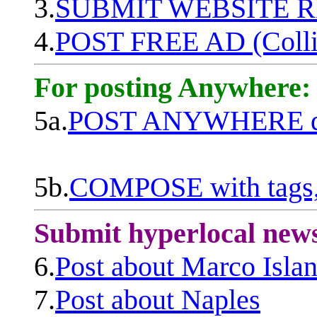
3.
SUBMIT WEBSITE 
4.
POST FREE AD (Colli
For posting Anywhere:
5a.
POST ANYWHERE q
5b.
COMPOSE with tags, 
Submit hyperlocal new
6.
Post about Marco Isla
7.
Post about Naples