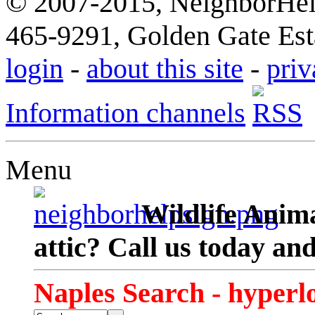
© 2007-2015, NeighborHelp
465-9291, Golden Gate Esta
login
-
about this site
-
priv
Information channels
Menu
Wildlife Anima
attic? Call us today an
Naples Search - hyperl