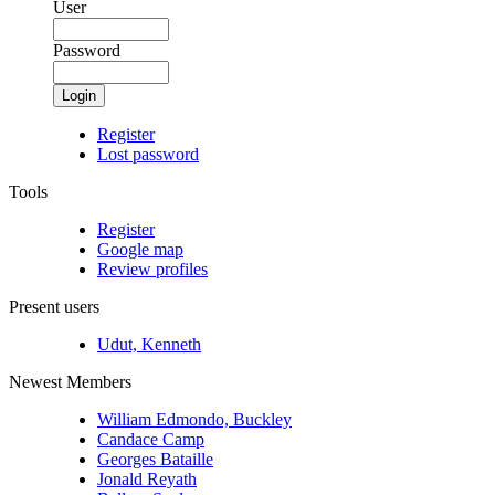
User
Password
Login
Register
Lost password
Tools
Register
Google map
Review profiles
Present users
Udut, Kenneth
Newest Members
William Edmondo, Buckley
Candace Camp
Georges Bataille
Jonald Reyath