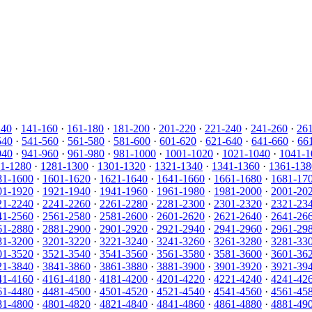
140
·
141-160
·
161-180
·
181-200
·
201-220
·
221-240
·
241-260
·
26
540
·
541-560
·
561-580
·
581-600
·
601-620
·
621-640
·
641-660
·
66
940
·
941-960
·
961-980
·
981-1000
·
1001-1020
·
1021-1040
·
1041-1
1-1280
·
1281-1300
·
1301-1320
·
1321-1340
·
1341-1360
·
1361-138
81-1600
·
1601-1620
·
1621-1640
·
1641-1660
·
1661-1680
·
1681-17
01-1920
·
1921-1940
·
1941-1960
·
1961-1980
·
1981-2000
·
2001-20
21-2240
·
2241-2260
·
2261-2280
·
2281-2300
·
2301-2320
·
2321-23
41-2560
·
2561-2580
·
2581-2600
·
2601-2620
·
2621-2640
·
2641-26
61-2880
·
2881-2900
·
2901-2920
·
2921-2940
·
2941-2960
·
2961-29
81-3200
·
3201-3220
·
3221-3240
·
3241-3260
·
3261-3280
·
3281-33
01-3520
·
3521-3540
·
3541-3560
·
3561-3580
·
3581-3600
·
3601-36
21-3840
·
3841-3860
·
3861-3880
·
3881-3900
·
3901-3920
·
3921-39
41-4160
·
4161-4180
·
4181-4200
·
4201-4220
·
4221-4240
·
4241-42
61-4480
·
4481-4500
·
4501-4520
·
4521-4540
·
4541-4560
·
4561-45
81-4800
·
4801-4820
·
4821-4840
·
4841-4860
·
4861-4880
·
4881-49