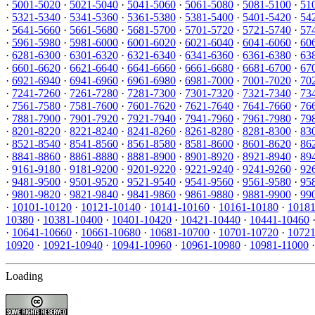
·
5001-5020
·
5021-5040
·
5041-5060
·
5061-5080
·
5081-5100
·
51
·
5321-5340
·
5341-5360
·
5361-5380
·
5381-5400
·
5401-5420
·
54
·
5641-5660
·
5661-5680
·
5681-5700
·
5701-5720
·
5721-5740
·
57
·
5961-5980
·
5981-6000
·
6001-6020
·
6021-6040
·
6041-6060
·
60
·
6281-6300
·
6301-6320
·
6321-6340
·
6341-6360
·
6361-6380
·
63
·
6601-6620
·
6621-6640
·
6641-6660
·
6661-6680
·
6681-6700
·
67
·
6921-6940
·
6941-6960
·
6961-6980
·
6981-7000
·
7001-7020
·
70
·
7241-7260
·
7261-7280
·
7281-7300
·
7301-7320
·
7321-7340
·
73
·
7561-7580
·
7581-7600
·
7601-7620
·
7621-7640
·
7641-7660
·
76
·
7881-7900
·
7901-7920
·
7921-7940
·
7941-7960
·
7961-7980
·
79
·
8201-8220
·
8221-8240
·
8241-8260
·
8261-8280
·
8281-8300
·
83
·
8521-8540
·
8541-8560
·
8561-8580
·
8581-8600
·
8601-8620
·
86
·
8841-8860
·
8861-8880
·
8881-8900
·
8901-8920
·
8921-8940
·
89
·
9161-9180
·
9181-9200
·
9201-9220
·
9221-9240
·
9241-9260
·
92
·
9481-9500
·
9501-9520
·
9521-9540
·
9541-9560
·
9561-9580
·
95
·
9801-9820
·
9821-9840
·
9841-9860
·
9861-9880
·
9881-9900
·
99
·
10101-10120
·
10121-10140
·
10141-10160
·
10161-10180
·
10181
10380
·
10381-10400
·
10401-10420
·
10421-10440
·
10441-10460
·
10641-10660
·
10661-10680
·
10681-10700
·
10701-10720
·
10721
10920
·
10921-10940
·
10941-10960
·
10961-10980
·
10981-11000
Loading