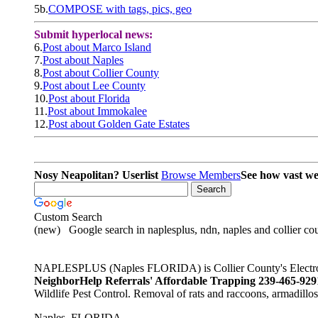
5b.
COMPOSE with tags, pics, geo
Submit hyperlocal news:
6.
Post about Marco Island
7.
Post about Naples
8.
Post about Collier County
9.
Post about Lee County
10.
Post about Florida
11.
Post about Immokalee
12.
Post about Golden Gate Estates
Nosy Neapolitan? Userlist
Browse Members
See how vast we
Custom Search
(new)
Google search in naplesplus, ndn, naples and collier cou
NAPLESPLUS (Naples FLORIDA) is Collier County's Electronic
NeighborHelp Referrals' Affordable Trapping 239-465-9
Wildlife Pest Control. Removal of rats and raccoons, armadillo
Naples, FLORIDA