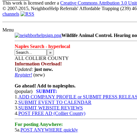
This work is licensed under a
Creative Commons Attribution 3.0 Unit
© 2007-2015, NeighborHelp Referrals' Affordable Trapping (239) 46
channels
Menu
Wildlife Animal Control. Hearing noi
Naples Search - hyperlocal
»
ALL
COLLIER COUNTY
Information Overload!
Updated:
just now.
Register!
(new)
Go ahead! Add to naplesplus.
(popular)
SUBMIT:
1.
ADD COMPANY PROFILE or SUBMIT PRESS RELEA
2.
SUBMIT EVENT TO CALENDAR
3.
SUBMIT WEBSITE REVIEWS
4.
POST FREE AD (Collier County)
For posting Anywhere:
5a.
POST ANYWHERE quickly