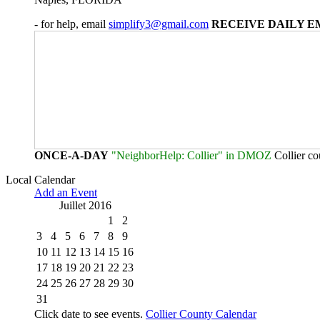
- for help, email
simplify3@gmail.com
RECEIVE DAILY E
ONCE-A-DAY
"NeighborHelp: Collier" in DMOZ
Collier c
Local Calendar
Add an Event
Juillet 2016
1
2
3
4
5
6
7
8
9
10
11
12
13
14
15
16
17
18
19
20
21
22
23
24
25
26
27
28
29
30
31
Click date to see events.
Collier County Calendar