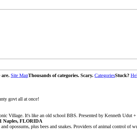
 are.
Site Map
Thousands of categories. Scary.
Categories
Stuck?
He
nty govt all at once!
 Village. It's like an old school BBS. Presented by Kenneth Udut +
291 Naples, FLORIDA
s and opossums, plus bees and snakes. Providers of animal control of w