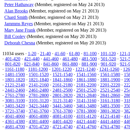
Peter Hathaway
(Member, registered on May 24 2013)
Alan Brooks
(Member, registered on May 21 2013)
Chard Smith
(Member, registered on May 21 2013)
Jammms Reyes
(Member, registered on May 21 2013)
Mary Jane Frank
(Member, registered on May 20 2013)
Bill Cooley
(Member, registered on May 20 2013)
Deborah Chesna
(Member, registered on May 20 2013)
11034 users ·
1-20
·
21-40
·
41-60
·
61-80
·
81-100
·
101-120
·
121-
·
401-420
·
421-440
·
441-460
·
461-480
·
481-500
·
501-520
·
521-
·
801-820
·
821-840
·
841-860
·
861-880
·
881-900
·
901-920
·
921-
·
1161-1180
·
1181-1200
·
1201-1220
·
1221-1240
·
1241-1260
·
126
·
1481-1500
·
1501-1520
·
1521-1540
·
1541-1560
·
1561-1580
·
15
·
1801-1820
·
1821-1840
·
1841-1860
·
1861-1880
·
1881-1900
·
19
·
2121-2140
·
2141-2160
·
2161-2180
·
2181-2200
·
2201-2220
·
22
·
2441-2460
·
2461-2480
·
2481-2500
·
2501-2520
·
2521-2540
·
25
·
2761-2780
·
2781-2800
·
2801-2820
·
2821-2840
·
2841-2860
·
28
·
3081-3100
·
3101-3120
·
3121-3140
·
3141-3160
·
3161-3180
·
31
·
3401-3420
·
3421-3440
·
3441-3460
·
3461-3480
·
3481-3500
·
35
·
3721-3740
·
3741-3760
·
3761-3780
·
3781-3800
·
3801-3820
·
38
·
4041-4060
·
4061-4080
·
4081-4100
·
4101-4120
·
4121-4140
·
41
·
4361-4380
·
4381-4400
·
4401-4420
·
4421-4440
·
4441-4460
·
44
·
4681-4700
·
4701-4720
·
4721-4740
·
4741-4760
·
4761-4780
·
47