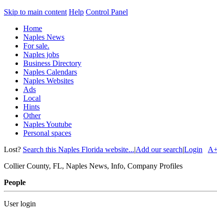
Skip to main content
Help
Control Panel
Home
Naples News
For sale.
Naples jobs
Business Directory
Naples Calendars
Naples Websites
Ads
Local
Hints
Other
Naples Youtube
Personal spaces
Lost?
Search this Naples Florida website...
|
Add our search
|
Login
A
Collier County, FL, Naples News, Info, Company Profiles
People
User login