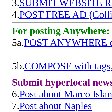
3.
SUBMIT WEBSITE 
4.
POST FREE AD (Colli
For posting Anywhere:
5a.
POST ANYWHERE q
5b.
COMPOSE with tags, 
Submit hyperlocal new
6.
Post about Marco Isla
7.
Post about Naples