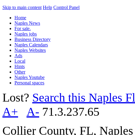
Skip to main content
Help
Control Panel
Home
Naples News
For sale.
Naples jobs
Business Directory
Naples Calendars
Naples Websites
Ads
Local
Hints
Other
Naples Youtube
Personal spaces
Lost?
Search this Naples Fl
A+
A-
71.3.237.65
Collier County, FL, Naple