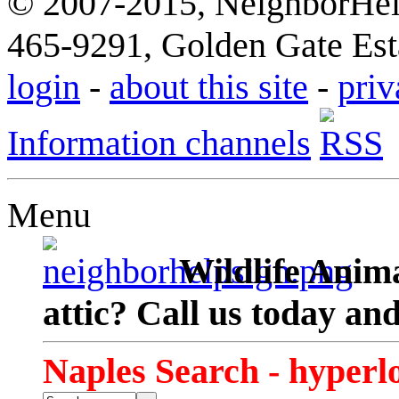
© 2007-2015, NeighborHelp
465-9291, Golden Gate Esta
login
-
about this site
-
priv
Information channels
Menu
Wildlife Anima
attic? Call us today an
Naples Search - hyperl