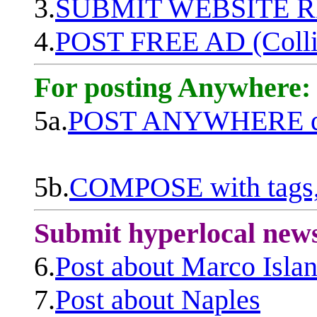
3.
SUBMIT WEBSITE 
4.
POST FREE AD (Colli
For posting Anywhere:
5a.
POST ANYWHERE q
5b.
COMPOSE with tags, 
Submit hyperlocal new
6.
Post about Marco Isla
7.
Post about Naples