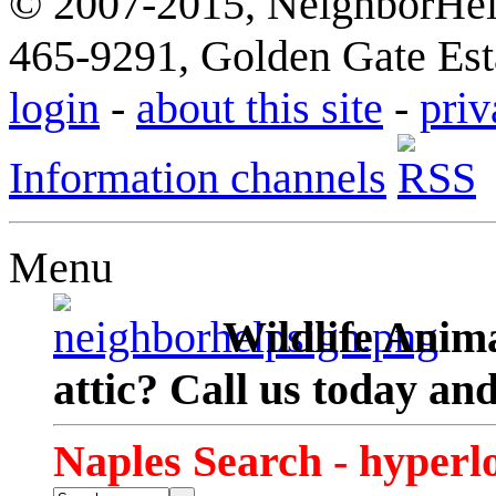
© 2007-2015, NeighborHelp
465-9291, Golden Gate Esta
login
-
about this site
-
priv
Information channels
Menu
Wildlife Anima
attic? Call us today an
Naples Search - hyperl