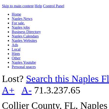
Skip to main content
Help
Control Panel
Home
Naples News
For sale.
Naples jobs
Business Directory
Naples Calendars
Naples Websites
Ads
Local
Hints
Other
Naples Youtube
Personal spaces
Lost?
Search this Naples Fl
A+
A-
71.3.237.65
Collier County, FL, Naple