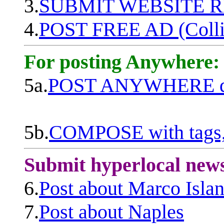
3.
SUBMIT WEBSITE 
4.
POST FREE AD (Colli
For posting Anywhere:
5a.
POST ANYWHERE q
5b.
COMPOSE with tags, 
Submit hyperlocal new
6.
Post about Marco Isla
7.
Post about Naples