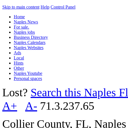
Skip to main content
Help
Control Panel
Home
Naples News
For sale.
Naples jobs
Business Directory
Naples Calendars
Naples Websites
Ads
Local
Hints
Other
Naples Youtube
Personal spaces
Lost?
Search this Naples Fl
A+
A-
71.3.237.65
Collier County, FL, Naple