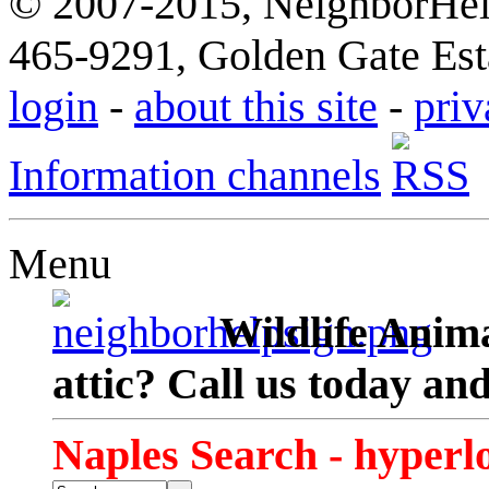
© 2007-2015, NeighborHelp
465-9291, Golden Gate Esta
login
-
about this site
-
priv
Information channels
Menu
Wildlife Anima
attic? Call us today an
Naples Search - hyperl