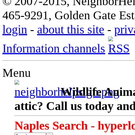
© 2007-2015, NeighborHelp
465-9291, Golden Gate Esta
login
-
about this site
-
priv
Information channels
Menu
Wildlife Anima
attic? Call us today an
Naples Search - hyperl