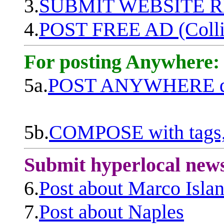
3.
SUBMIT WEBSITE 
4.
POST FREE AD (Colli
For posting Anywhere:
5a.
POST ANYWHERE q
5b.
COMPOSE with tags, 
Submit hyperlocal new
6.
Post about Marco Isla
7.
Post about Naples