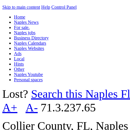
Skip to main content
Help
Control Panel
Home
Naples News
For sale.
Naples jobs
Business Directory
Naples Calendars
Naples Websites
Ads
Local
Hints
Other
Naples Youtube
Personal spaces
Lost?
Search this Naples Fl
A+
A-
71.3.237.65
Collier County, FL, Naple