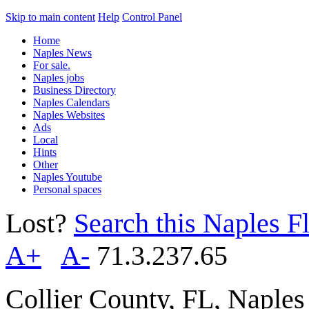
Skip to main content
Help
Control Panel
Home
Naples News
For sale.
Naples jobs
Business Directory
Naples Calendars
Naples Websites
Ads
Local
Hints
Other
Naples Youtube
Personal spaces
Lost?
Search this Naples Fl
A+
A-
71.3.237.65
Collier County, FL, Naple