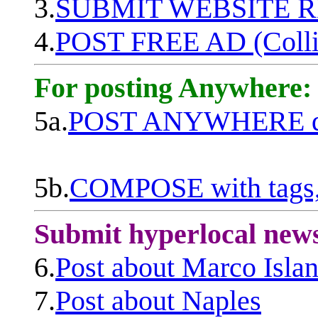
3.
SUBMIT WEBSITE 
4.
POST FREE AD (Colli
For posting Anywhere:
5a.
POST ANYWHERE q
5b.
COMPOSE with tags, 
Submit hyperlocal new
6.
Post about Marco Isla
7.
Post about Naples