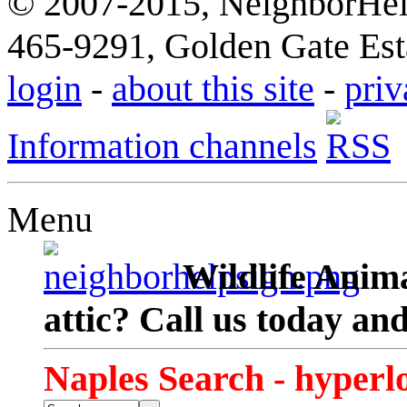
© 2007-2015, NeighborHelp
465-9291, Golden Gate Esta
login
-
about this site
-
priv
Information channels
Menu
Wildlife Anima
attic? Call us today an
Naples Search - hyperl