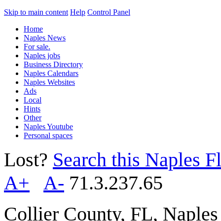
Skip to main content
Help
Control Panel
Home
Naples News
For sale.
Naples jobs
Business Directory
Naples Calendars
Naples Websites
Ads
Local
Hints
Other
Naples Youtube
Personal spaces
Lost?
Search this Naples Fl
A+
A-
71.3.237.65
Collier County, FL, Naple