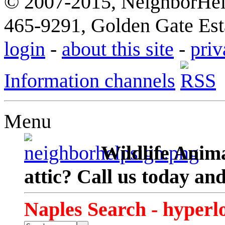
© 2007-2015, NeighborHelp
465-9291, Golden Gate Esta
login
-
about this site
-
priv
Information channels
Menu
Wildlife Anima
attic? Call us today an
Naples Search - hyperl