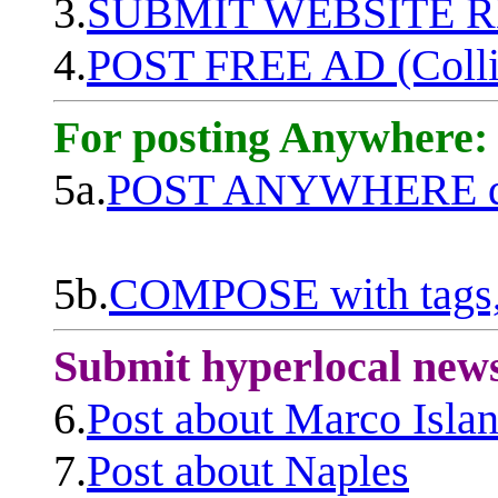
3.
SUBMIT WEBSITE 
4.
POST FREE AD (Colli
For posting Anywhere:
5a.
POST ANYWHERE q
5b.
COMPOSE with tags, 
Submit hyperlocal new
6.
Post about Marco Isla
7.
Post about Naples