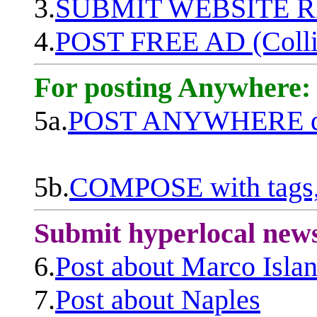
3.
SUBMIT WEBSITE 
4.
POST FREE AD (Colli
For posting Anywhere:
5a.
POST ANYWHERE q
5b.
COMPOSE with tags, 
Submit hyperlocal new
6.
Post about Marco Isla
7.
Post about Naples