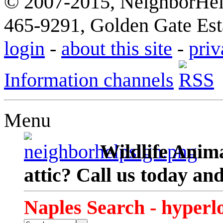
© 2007-2015, NeighborHelp
465-9291, Golden Gate Esta
login
-
about this site
-
priv
Information channels
Menu
Wildlife Anima
attic? Call us today an
Naples Search - hyperl