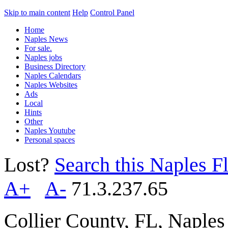
Skip to main content
Help
Control Panel
Home
Naples News
For sale.
Naples jobs
Business Directory
Naples Calendars
Naples Websites
Ads
Local
Hints
Other
Naples Youtube
Personal spaces
Lost?
Search this Naples Fl
A+
A-
71.3.237.65
Collier County, FL, Naple