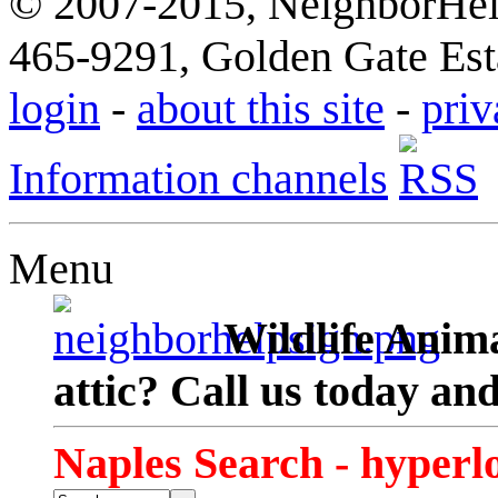
© 2007-2015, NeighborHelp
465-9291, Golden Gate Esta
login
-
about this site
-
priv
Information channels
Menu
Wildlife Anima
attic? Call us today an
Naples Search - hyperl