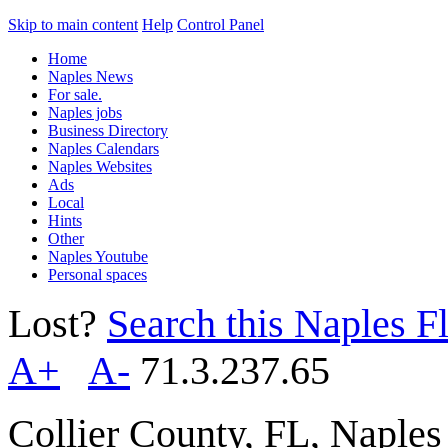
Skip to main content
Help
Control Panel
Home
Naples News
For sale.
Naples jobs
Business Directory
Naples Calendars
Naples Websites
Ads
Local
Hints
Other
Naples Youtube
Personal spaces
Lost?
Search this Naples Fl
A+
A-
71.3.237.65
Collier County, FL, Naple