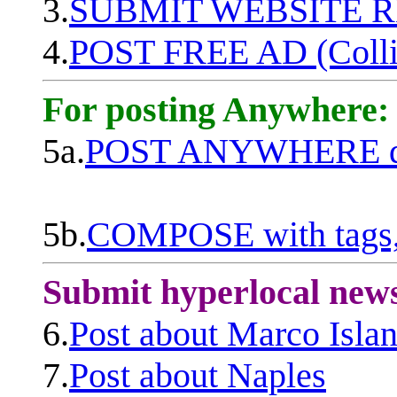
3.
SUBMIT WEBSITE 
4.
POST FREE AD (Colli
For posting Anywhere:
5a.
POST ANYWHERE q
5b.
COMPOSE with tags, 
Submit hyperlocal new
6.
Post about Marco Isla
7.
Post about Naples