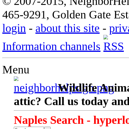
© 2007-2015, NeighborHelp
465-9291, Golden Gate Esta
login
-
about this site
-
priv
Information channels
Menu
Wildlife Anima
attic? Call us today an
Naples Search - hyperl