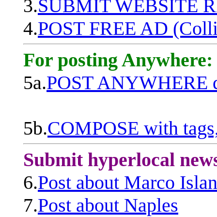
3.
SUBMIT WEBSITE 
4.
POST FREE AD (Colli
For posting Anywhere:
5a.
POST ANYWHERE q
5b.
COMPOSE with tags, 
Submit hyperlocal new
6.
Post about Marco Isla
7.
Post about Naples