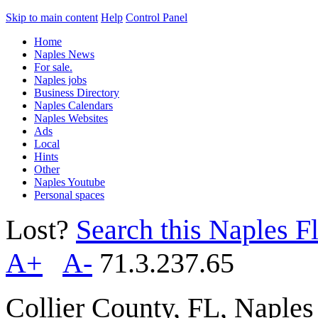
Skip to main content
Help
Control Panel
Home
Naples News
For sale.
Naples jobs
Business Directory
Naples Calendars
Naples Websites
Ads
Local
Hints
Other
Naples Youtube
Personal spaces
Lost?
Search this Naples Fl
A+
A-
71.3.237.65
Collier County, FL, Naple