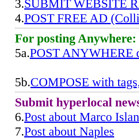
3.
SUBMIT WEBSITE 
4.
POST FREE AD (Colli
For posting Anywhere:
5a.
POST ANYWHERE q
5b.
COMPOSE with tags, 
Submit hyperlocal new
6.
Post about Marco Isla
7.
Post about Naples