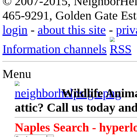
© 2007-2015, NeighborHelp
465-9291, Golden Gate Esta
login
-
about this site
-
priv
Information channels
Menu
Wildlife Anima
attic? Call us today an
Naples Search - hyperl