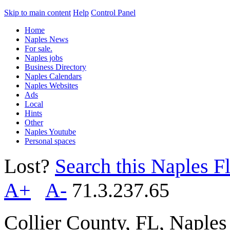
Skip to main content
Help
Control Panel
Home
Naples News
For sale.
Naples jobs
Business Directory
Naples Calendars
Naples Websites
Ads
Local
Hints
Other
Naples Youtube
Personal spaces
Lost?
Search this Naples Fl
A+
A-
71.3.237.65
Collier County, FL, Naple