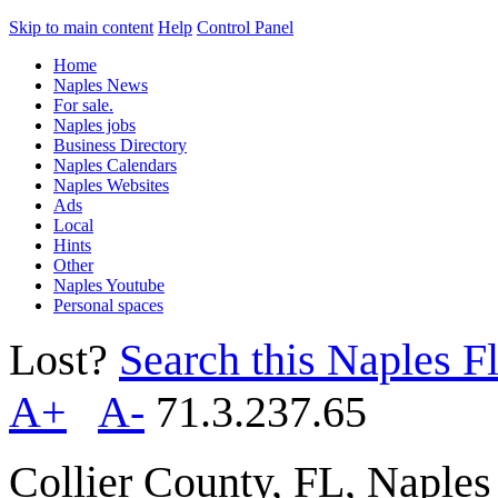
Skip to main content
Help
Control Panel
Home
Naples News
For sale.
Naples jobs
Business Directory
Naples Calendars
Naples Websites
Ads
Local
Hints
Other
Naples Youtube
Personal spaces
Lost?
Search this Naples Fl
A+
A-
71.3.237.65
Collier County, FL, Naple