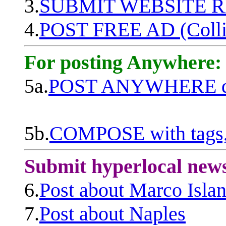
3.
SUBMIT WEBSITE 
4.
POST FREE AD (Colli
For posting Anywhere:
5a.
POST ANYWHERE q
5b.
COMPOSE with tags, 
Submit hyperlocal new
6.
Post about Marco Isla
7.
Post about Naples