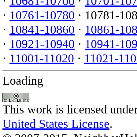
·
10681-10700
·
10701-10
·
10761-10780
· 10781-10
·
10841-10860
·
10861-10
·
10921-10940
·
10941-10
·
11001-11020
·
11021-110
Loading
This work is licensed unde
United States License
.