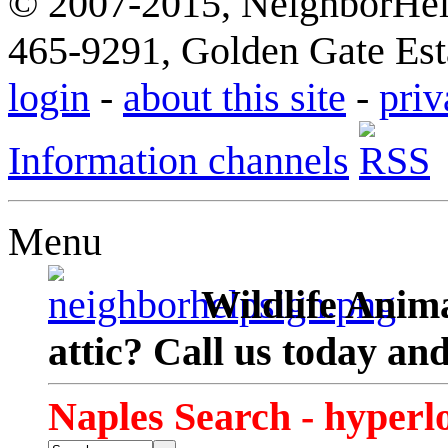
© 2007-2015, NeighborHelp
465-9291, Golden Gate Esta
login
-
about this site
-
priv
Information channels
Menu
Wildlife Anima
attic? Call us today an
Naples Search - hyperl