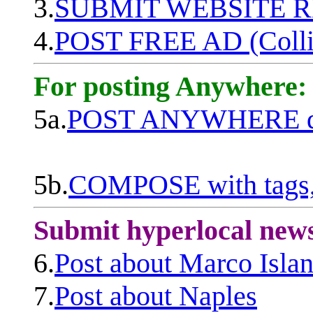
3.
SUBMIT WEBSITE 
4.
POST FREE AD (Colli
For posting Anywhere:
5a.
POST ANYWHERE q
5b.
COMPOSE with tags, 
Submit hyperlocal new
6.
Post about Marco Isla
7.
Post about Naples