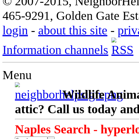
© 2007-2015, NeighborHelp
465-9291, Golden Gate Esta
login
-
about this site
-
priv
Information channels
Menu
Wildlife Anima
attic? Call us today an
Naples Search - hyperl