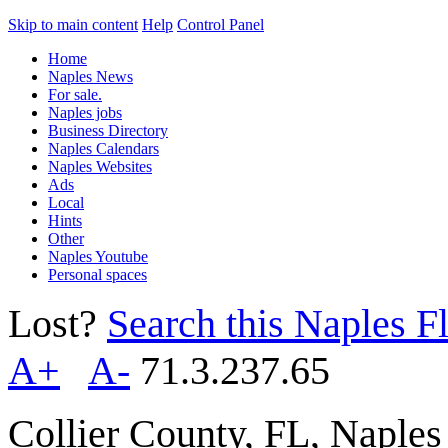
Skip to main content
Help
Control Panel
Home
Naples News
For sale.
Naples jobs
Business Directory
Naples Calendars
Naples Websites
Ads
Local
Hints
Other
Naples Youtube
Personal spaces
Lost?
Search this Naples Fl
A+
A-
71.3.237.65
Collier County, FL, Naple