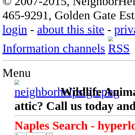
© 2007-2015, NeighborHelp
465-9291, Golden Gate Esta
login
-
about this site
-
priv
Information channels
Menu
Wildlife Anima
attic? Call us today an
Naples Search - hyperl