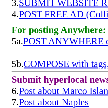
3.
SUBMIT WEBSITE 
4.
POST FREE AD (Colli
For posting Anywhere:
5a.
POST ANYWHERE q
5b.
COMPOSE with tags, 
Submit hyperlocal new
6.
Post about Marco Isla
7.
Post about Naples