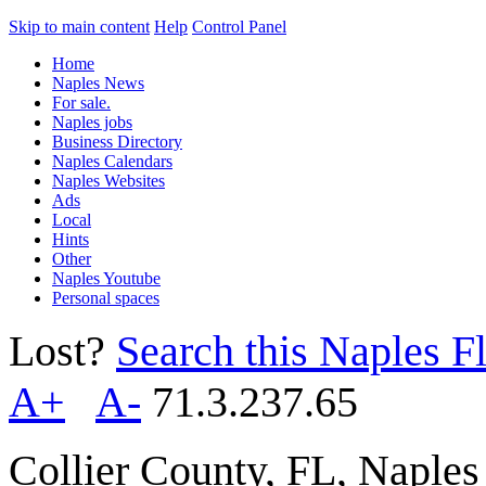
Skip to main content
Help
Control Panel
Home
Naples News
For sale.
Naples jobs
Business Directory
Naples Calendars
Naples Websites
Ads
Local
Hints
Other
Naples Youtube
Personal spaces
Lost?
Search this Naples Fl
A+
A-
71.3.237.65
Collier County, FL, Naple