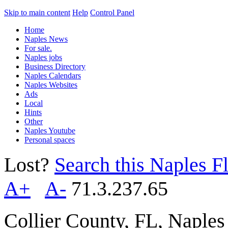
Skip to main content
Help
Control Panel
Home
Naples News
For sale.
Naples jobs
Business Directory
Naples Calendars
Naples Websites
Ads
Local
Hints
Other
Naples Youtube
Personal spaces
Lost?
Search this Naples Fl
A+
A-
71.3.237.65
Collier County, FL, Naple