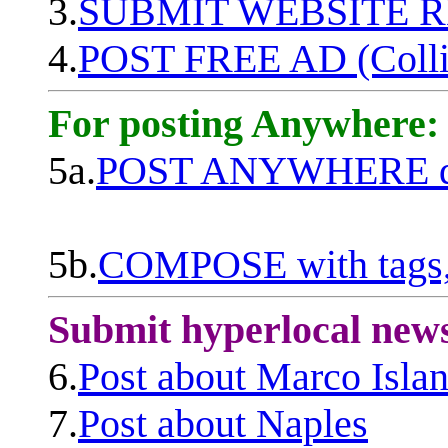
3.
SUBMIT WEBSITE 
4.
POST FREE AD (Colli
For posting Anywhere:
5a.
POST ANYWHERE q
5b.
COMPOSE with tags, 
Submit hyperlocal new
6.
Post about Marco Isla
7.
Post about Naples