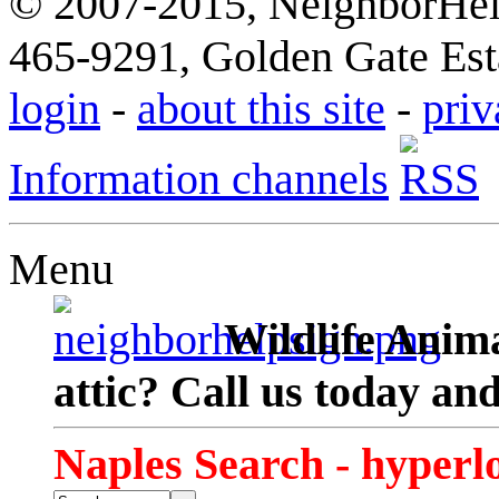
© 2007-2015, NeighborHelp
465-9291, Golden Gate Esta
login
-
about this site
-
priv
Information channels
Menu
Wildlife Anima
attic? Call us today an
Naples Search - hyperl