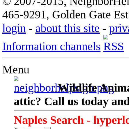
© 2007-2015, NeighborHelp
465-9291, Golden Gate Esta
login
-
about this site
-
priv
Information channels
Menu
Wildlife Anima
attic? Call us today an
Naples Search - hyperl