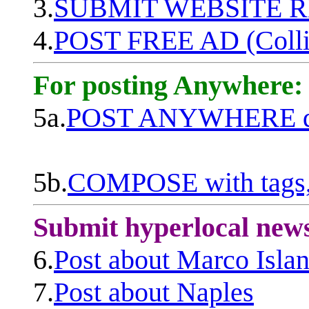
3.
SUBMIT WEBSITE 
4.
POST FREE AD (Colli
For posting Anywhere:
5a.
POST ANYWHERE q
5b.
COMPOSE with tags, 
Submit hyperlocal new
6.
Post about Marco Isla
7.
Post about Naples