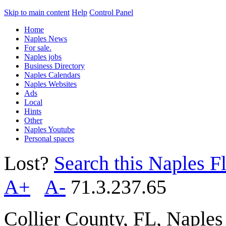
Skip to main content
Help
Control Panel
Home
Naples News
For sale.
Naples jobs
Business Directory
Naples Calendars
Naples Websites
Ads
Local
Hints
Other
Naples Youtube
Personal spaces
Lost?
Search this Naples Fl
A+
A-
71.3.237.65
Collier County, FL, Naple